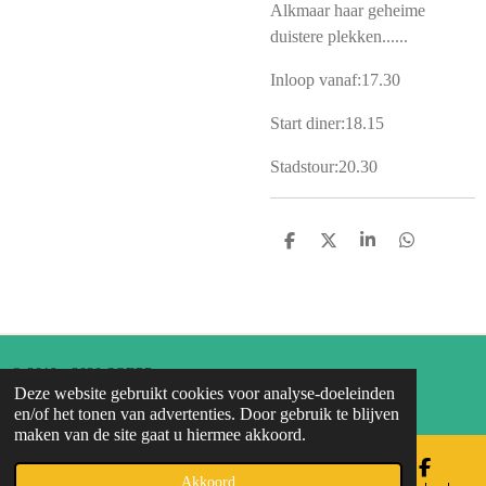
Alkmaar haar geheime
duistere plekken......
Inloop vanaf:17.30
Start diner:18.15
Stadstour:20.30
D
D
S
D
E
E
H
E
L
E
A
L
E
L
R
E
N
E
N
© 2019 - 2020 SOEPP
Deze website gebruikt cookies voor analyse-doeleinden
Powered by
JouwWeb
en/of het tonen van advertenties. Door gebruik te blijven
maken van de site gaat u hiermee akkoord.
Akkoord