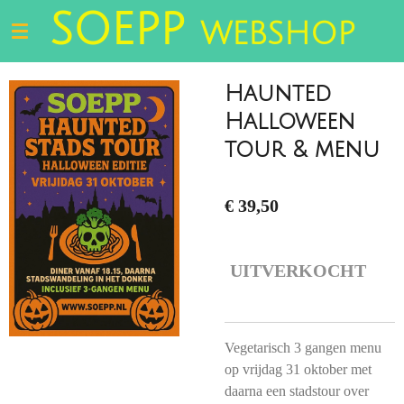
SOEPP
Ga
WEBSHOP
direct
naar
de
Haunted
hoofdinhoud
Halloween
tour & menu
€ 39,50
UITVERKOCHT
Vegetarisch 3 gangen menu
op vrijdag 31 oktober met
daarna een stadstour over