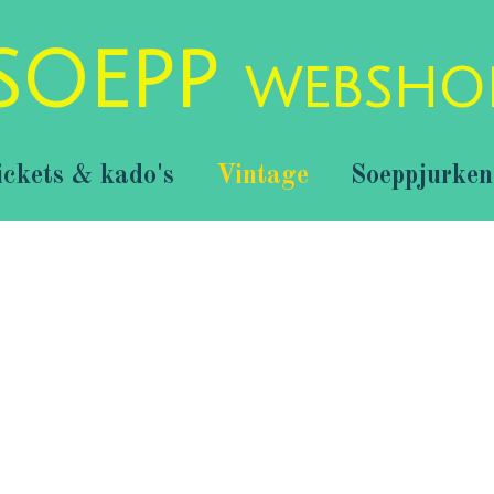
SOEPP
WEBSHO
ickets & kado's
Vintage
Soeppjurken