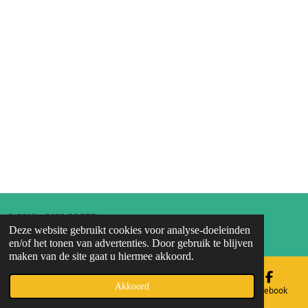
© 2019 - 2020 SOEPP
Deze website gebruikt cookies voor analyse-doeleinden
Powered by
JouwWeb
en/of het tonen van advertenties. Door gebruik te blijven
maken van de site gaat u hiermee akkoord.
Akkoord
E-mailadres
Telefoonnummer
Kaart
Facebook