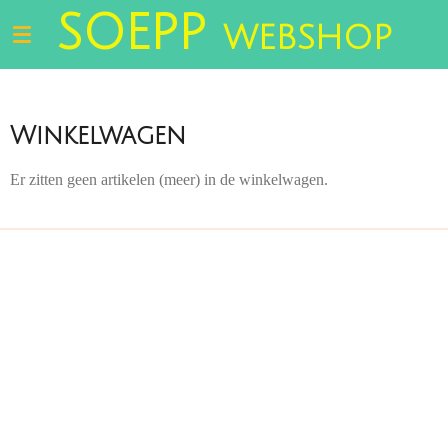
SOEPP
Ga
WEBSHOP
direct
naar
de
hoofdinhoud
Winkelwagen
Er zitten geen artikelen (meer) in de winkelwagen.