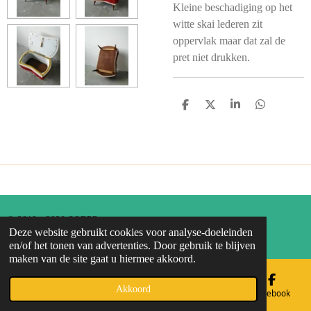
Kleine beschadiging op het
witte skai lederen zit
oppervlak maar dat zal de
pret niet drukken.
D
D
S
D
E
E
H
E
L
E
A
L
E
L
R
E
N
E
N
© 2019 - 2020 SOEPP
Deze website gebruikt cookies voor analyse-doeleinden
Powered by
JouwWeb
en/of het tonen van advertenties. Door gebruik te blijven
maken van de site gaat u hiermee akkoord.
Akkoord
E-mailadres
Telefoonnummer
Kaart
Facebook