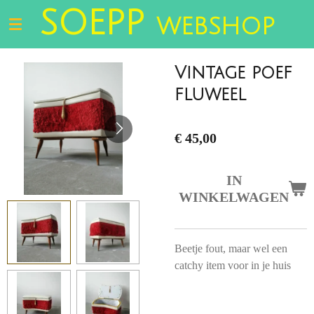
SOEPP
Ga
WEBSHOP
direct
naar
de
Vintage poef
hoofdinhoud
fluweel
€ 45,00
IN
WINKELWAGEN
Beetje fout, maar wel een
catchy item voor in je huis