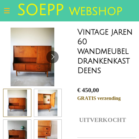
SOEPP
Ga
WEBSHOP
direct
naar
de
Vintage jaren
hoofdinhoud
60
wandmeubel
drankenkast
Deens
€ 450,00
GRATIS verzending
UITVERKOCHT