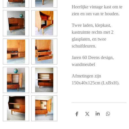
Heerlijke vintage kast om te
zien en om van te houden.
Twee laden, klepkast,
kastruimte rechts met 2
glasplaten, en twee
schuifdeuren.
Jaren 60 Deens design,
wandmeubel
Afmetingen zijn
150x40x125cm (LxBxH).
D
D
S
D
E
E
H
E
L
E
A
L