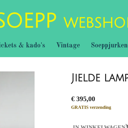
SOEPP
WEBSHO
ickets & kado's
Vintage
Soeppjurken
Jielde lam
€ 395,00
GRATIS verzending
IN WINKELWAGEN