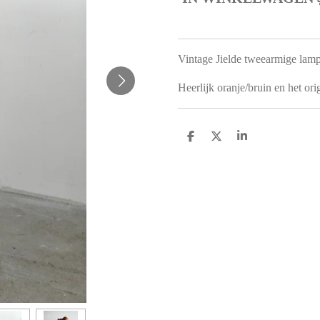
Vintage Jielde tweearmige lamp 
Heerlijk oranje/bruin en het ori
D
D
S
E
E
H
L
E
A
E
L
R
N
E