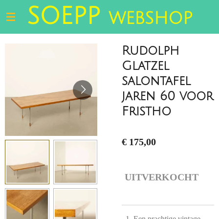
SOEPP
Ga
WEBSHOP
direct
naar
de
Rudolph
hoofdinhoud
Glatzel
salontafel
jaren 60 voor
Fristho
€ 175,00
UITVERKOCHT
Een prachtige vintage