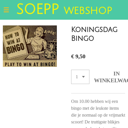
SOEPP
Ga
WEBSHOP
direct
naar
de
Koningsdag
hoofdinhoud
Bingo
€ 9,50
IN
WINKELWA
Om 10.00 hebben wij een
bingo met de leukste items
die je normaal op de vrijmarkt
scoort! De truttigste blikjes