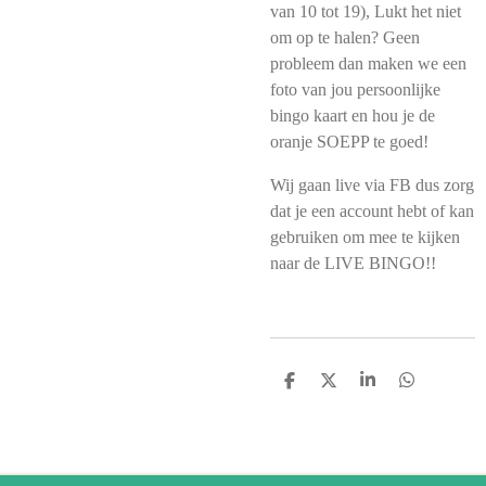
van 10 tot 19), Lukt het niet
om op te halen? Geen
probleem dan maken we een
foto van jou persoonlijke
bingo kaart en hou je de
oranje SOEPP te goed!
Wij gaan live via FB dus zorg
dat je een account hebt of kan
gebruiken om mee te kijken
naar de LIVE BINGO!!
D
D
S
D
E
E
H
E
L
E
A
L
E
L
R
E
N
E
N