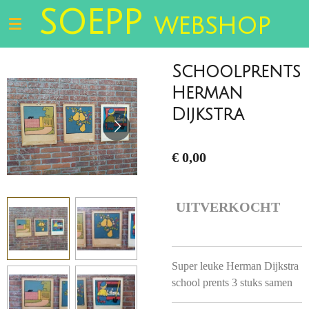
SOEPP
Ga
WEBSHOP
direct
naar
de
Schoolprents
hoofdinhoud
Herman
Dijkstra
€ 0,00
UITVERKOCHT
Super leuke Herman Dijkstra
school prents 3 stuks samen