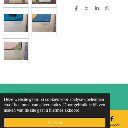
D
D
S
D
E
E
H
E
L
E
A
L
E
L
R
E
N
E
N
© 2019 - 2020 SOEPP
Deze website gebruikt cookies voor analyse-doeleinden
Powered by
JouwWeb
en/of het tonen van advertenties. Door gebruik te blijven
maken van de site gaat u hiermee akkoord.
Akkoord
E-mailadres
Telefoonnummer
Kaart
Facebook