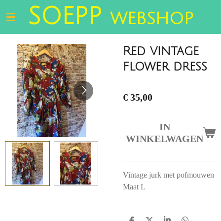
SOEPP
Ga
WEBSHOP
direct
naar
de
Red vintage
hoofdinhoud
flower dress
€ 35,00
IN
WINKELWAGEN
Vintage jurk met pofmouwen
Maat L