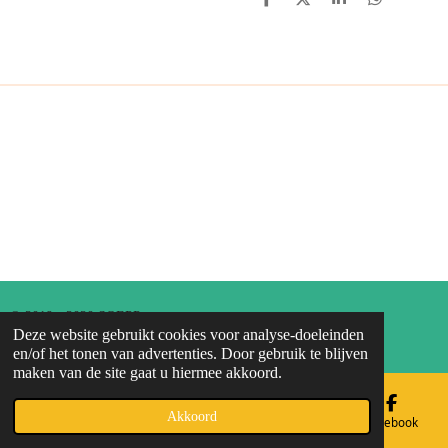
D
D
S
D
E
E
H
E
L
E
A
L
E
L
R
E
N
E
N
© 2019 - 2020 SOEPP
Deze website gebruikt cookies voor analyse-doeleinden
Powered by
JouwWeb
en/of het tonen van advertenties. Door gebruik te blijven
maken van de site gaat u hiermee akkoord.
Akkoord
E-mailadres
Telefoonnummer
Kaart
Facebook