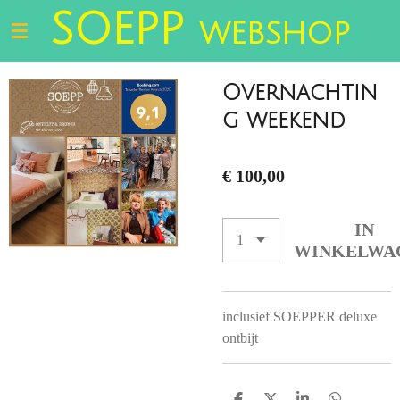
SOEPP
Ga
WEBSHOP
direct
naar
de
Overnachtin
hoofdinhoud
g weekend
€ 100,00
IN
WINKELWA
inclusief SOEPPER deluxe
ontbijt